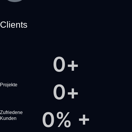
Clients
0
+
0
+
Projekte
0
% +
Zufriedene
Kunden